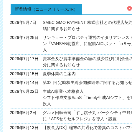
新着情報（ニュースリリース/IR）
2026年8月7日
SMBC GMO PAYMENT 株式会社との代理店契
結に関するお知らせ
2026年7月28日
サンキョー・プロパティ運営のイタリアンレス
ン「VANSAN朝霞店」に配膳AIロボット「α８
入
2026年7月17日
資本金及び資本準備金の額の減少並びに剰余金
分に関するお知らせ
2026年7月15日
夏季休業のご案内
2026年7月14日
第32 回 定時株主総会開催結果に関するお知ら
2026年6月22日
生成AI事業へ本格参入
シフト作成支援SaaS「Timely生成AIシフト」
投入
2026年6月2日
グルメ回転寿司「すし銚子丸 パークシティ中野
に「AFSセミセルフレジ」を導入・設置
2026年5月13日
【飲食店DX】端末の共通化で驚異のコストパフ