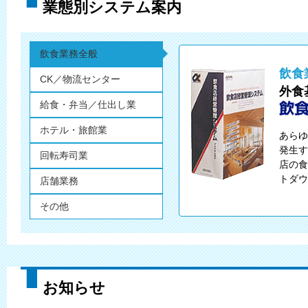
業態別システム案内
飲食業務全般
飲食
CK／物流センター
外食
給食・弁当／仕出し業
ホテル・旅館業
あらゆ
発生す
回転寿司業
店の食
トダウ
店舗業務
その他
お知らせ