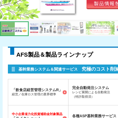
AFS製品＆製品ラインナップ
究極のコスト削
基幹業務システム＆関連サービス
完全自動発注システム
「飲食店経営管理システムR」
レシピ展開による自動発注
経営／在庫ロス管理の業界標準
（特許取得済）
中小企業省力化投資補助金対象製品
各種ASP基幹業務サービス