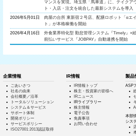
マンスを実現。埼⽟県「⾺⾞道」に、テイクア
ト・⼊店・注⽂を統合した最新システムを導⼊
2026年5月01日
肉屋の台所 東新宿２号店、配膳ロボット「αエ
ト」が本格稼働を開始
2026年4月16日
外食業界特化型 勤怠管理システム『Timely』×
前払いサービス『JOBPAY』自動連携を開始
企業情報
IR情報
製品
ごあいさつ
IR情報トップ
AS
社名の由来
株主・投資家の皆様へ
会社概要／沿革
IRニュース
トータルソリューション
IRライブラリー
システム＆サービス
株主情報
サポート体制
電子公告
本部
開発ポリシー
免責事項
シス
サービスポリシー
お問い合わせ
ISO27001:2013認証取得