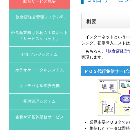
総合サービス概要
「飲食店経営管理システム®」
概要
外食産業向け各種ＡＩロボット
インターネットというロ
「サービスショット」
シング。初期導入コストは
もちろん、
｢飲食店経営管
セルフレジシステム
実現します。
カラオケトータルシステム
ＰＯＳ代行集信サービ
タッチパネル式券売機
受付管理システム
各種ASP基幹業務サービス
業界主要ＰＯＳ全ての
集信したデータは即時