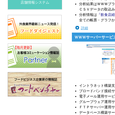
店舗情報システム
分析結果はＷＷＷブラ
ＣＳＶデータの取込み
分析情報は
『飲食店経
全ての帳票・グラフか
詳細
ＷＷＷサーバーサービ
イントラネット構築支
ブロードバンド接続サ
電子メール運用サービ
グループウェア運用サ
ＦＴＰサーバー運用サ
データベース構築サー